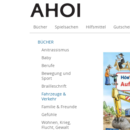
Bücher
Spielsachen
Hilfsmittel
Gutsche
Skip
BÜCHER
to
Anitrassismus
main
Baby
content
Berufe
Bewegung und
Sport
Brailleschrift
Fahrzeuge &
Verkehr
Familie & Freunde
Gefühle
Wohnen, Krieg,
Flucht, Gewalt