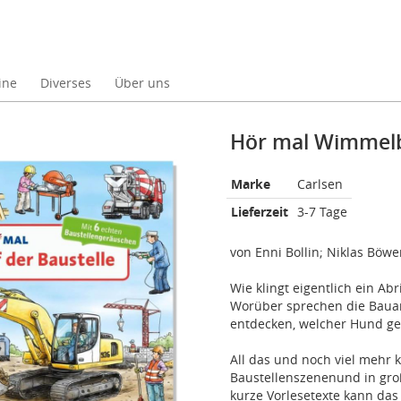
ine
Diverses
Über uns
Hör mal Wimmelb
Marke
Carlsen
Lieferzeit
3-7 Tage
von Enni Bollin; Niklas Böwer
Wie klingt eigentlich ein A
Worüber sprechen die Bauar
entdecken, welcher Hund ge
All das und noch viel mehr 
Baustellenszenenund in gro
kurze Vorlesetexte kann da