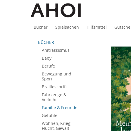
Bücher
Spielsachen
Hilfsmittel
Gutsche
Skip
BÜCHER
to
Anitrassismus
main
Baby
content
Berufe
Bewegung und
Sport
Brailleschrift
Fahrzeuge &
Verkehr
Familie & Freunde
Gefühle
Wohnen, Krieg,
Flucht, Gewalt