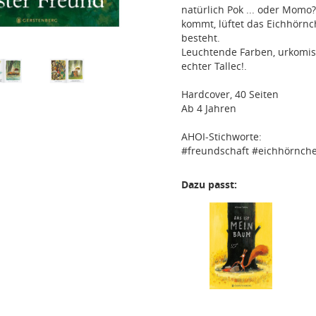
natürlich Pok ... oder Momo
kommt, lüftet das Eichhörn
besteht.
Leuchtende Farben, urkomisc
echter Tallec!.
Hardcover, 40 Seiten
Ab 4 Jahren
AHOI-Stichworte:
#freundschaft #eichhörnch
Dazu passt: