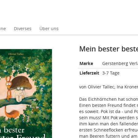
ine
Diverses
Über uns
Mein bester best
Marke
Gerstenberg Verl
Lieferzeit
3-7 Tage
von Olivier Tallec; Ina Kron
Das Eichhörnchen hat schon
Einen besten Freund findet m
es soweit: Pok ist da - und 
sein muss! Mit Pok werden 
ihm kann man den fallenden
ersten Schneeflocken erfr
man Beeren futtern und am F