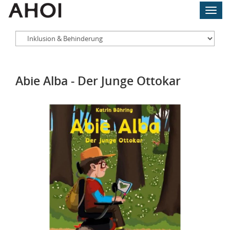
Skip
Toggl
to
navig
main
content
Abie Alba - Der Junge Ottokar