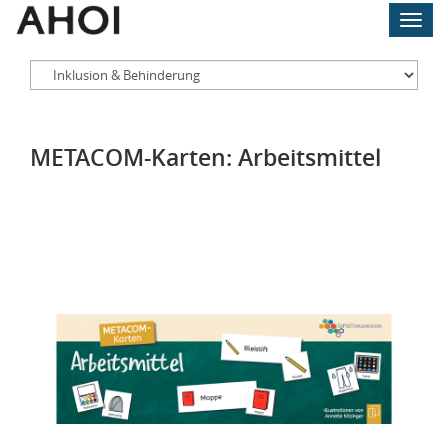
Skip
Toggl
to
navig
main
content
METACOM-Karten: Arbeitsmittel