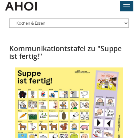
Skip
Toggl
to
navig
main
content
Kommunikationtstafel zu "Suppe
ist fertig!"