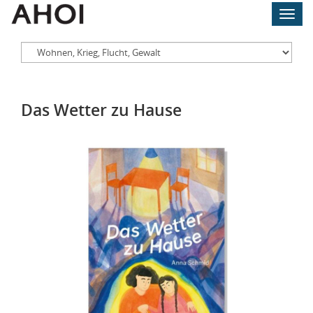
Skip
Toggl
to
navig
main
content
Das Wetter zu Hause