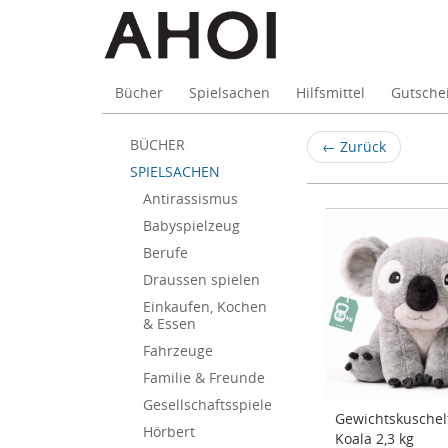
Bücher
Spielsachen
Hilfsmittel
Gutsche
SPIELSACHE
Skip
BÜCHER
←
Zurück
to
SPIELSACHEN
main
Antirassismus
content
Babyspielzeug
Berufe
Draussen spielen
Einkaufen, Kochen
& Essen
Fahrzeuge
Familie & Freunde
Gesellschaftsspiele
Gewichtskuschel
Hörbert
Koala 2,3 kg