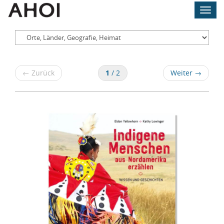
Skip
Toggl
to
navig
main
content
Orte,
←
Zurück
1
/ 2
Weiter
→
Länder,
Geografie,
Heimat