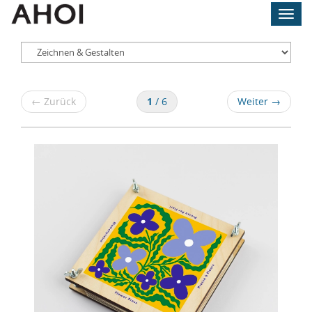
Skip
Toggl
to
navig
main
content
Zeichnen
←
Zurück
1
/ 6
Weiter
→
&
Gestalten