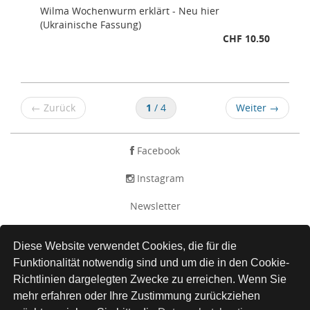
Wilma Wochenwurm erklärt - Neu hier
(Ukrainische Fassung)
CHF 10.50
←
Zurück
1
/ 4
Weiter
→
Facebook
Instagram
Newsletter
AGB
Diese Website verwendet Cookies, die für die
Impressum
Funktionalität notwendig sind und um die in den Cookie-
Richtlinien dargelegten Zwecke zu erreichen. Wenn Sie
Versand
mehr erfahren oder Ihre Zustimmung zurückziehen