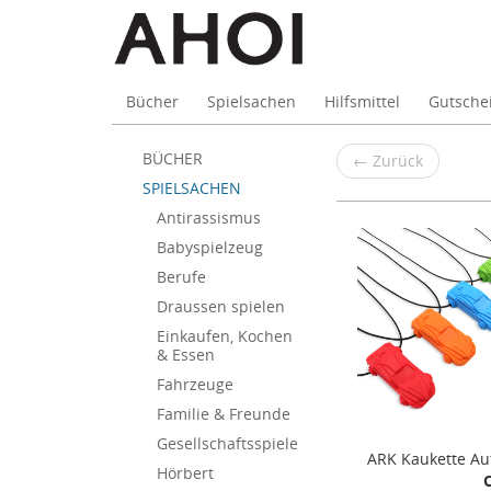
Bücher
Spielsachen
Hilfsmittel
Gutsche
SPIELSACHE
Skip
BÜCHER
←
Zurück
to
SPIELSACHEN
main
Antirassismus
content
Babyspielzeug
Berufe
Draussen spielen
Einkaufen, Kochen
& Essen
Fahrzeuge
Familie & Freunde
Gesellschaftsspiele
ARK Kaukette Au
Hörbert