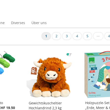
ine
Diverses
Über uns
N
1
2
3
4
5
···
4
to
Holzpuzzle-Set
Gewichtskuscheltier
CHF 19.50
„Erde, Meer &
Hochlandrind 2,3 kg