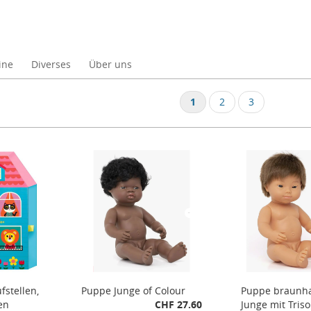
ine
Diverses
Über uns
1
2
3
stellen,
Puppe Junge of Colour
Puppe braunha
en
CHF 27.60
Junge mit Tris