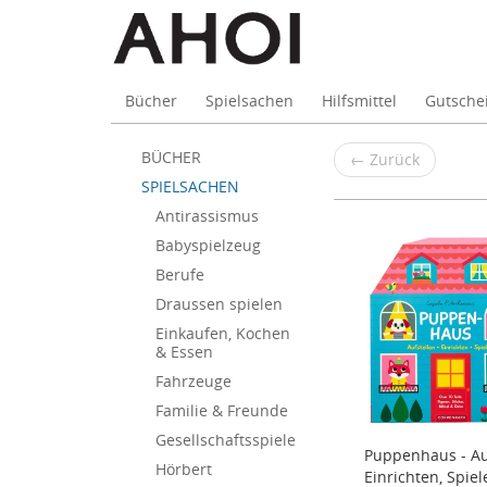
Bücher
Spielsachen
Hilfsmittel
Gutsche
Puppen
Skip
BÜCHER
←
Zurück
to
&
SPIELSACHEN
main
Zubehör
Antirassismus
content
Babyspielzeug
Berufe
Draussen spielen
Einkaufen, Kochen
& Essen
Fahrzeuge
Familie & Freunde
Gesellschaftsspiele
Puppenhaus - Auf
Hörbert
Einrichten, Spiel