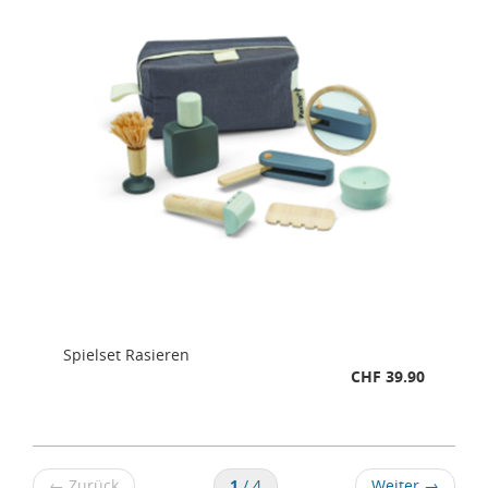
Spielset Rasieren
CHF 39.90
←
Zurück
1
/ 4
Weiter
→