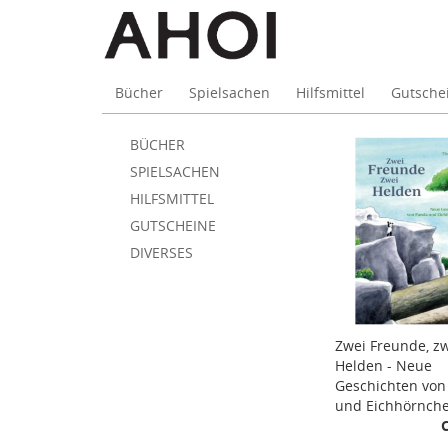
Bücher
Spielsachen
Hilfsmittel
Gutsche
Suche
Skip
BÜCHER
to
SPIELSACHEN
main
HILFSMITTEL
content
GUTSCHEINE
DIVERSES
Zwei Freunde, z
Helden - Neue
Geschichten von
und Eichhörnch